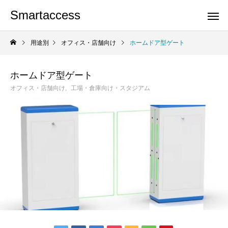
Smartaccess
用途別
オフィス・店舗向け
ホームドア型ゲート
ホームドア型ゲート
オフィス・店舗向け
工場・倉庫向け・スタジアム
オフィス・店舗向け
工場・倉庫向
小型ゲート
標準ゲート
小型丸形片袖ゲート
小型片袖ゲート
EGゲートシリーズ
様々なフラッパーゲート