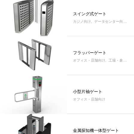
スイング式ゲート
カジノ向け
データセンター向け
工
Gunnebo データーセンターソリューショ
スイング式ゲート
ン
フラッパーゲート
オフィス・店舗向け
工場・倉庫向け・スタジアム
2025.05.31
2025.01.11
小型片袖ゲート
オフィス・店舗向け
金属探知機一体型ゲート