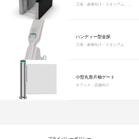
自転車用ゲート（全天候型）
トライポッド型片袖
工場・倉庫向け・スタジアム
特殊用
2025.01.10
2025.01.09
ハンディー型金探
工場・倉庫向け・スタジアム
小型丸形片袖ゲート
オフィス・店舗向け
プライバシーポリシー