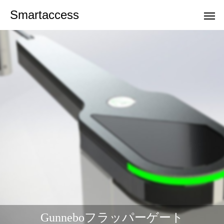
Smartaccess
オフィス・店舗向け
工場・倉庫向
小型ゲート
標準ゲート
小型丸形片袖ゲート
小型片袖ゲート
Gunneboフラッパーゲート
EGゲートシリーズ
様々なフラッパーゲート