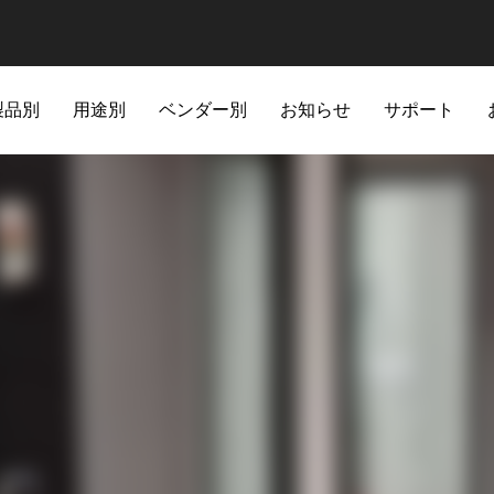
製品別
用途別
ベンダー別
お知らせ
サポート
場・倉庫向け・スタジアム
データセンター向け
ート
ホームドア型ゲート
金属探
ゲート
ホームドア型ゲート
パーゲート
抜群の省スペース性
大阪・関