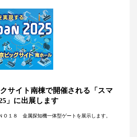
式ゲート
フルハイトゲート（全天候型）
1
2025.01.10
京ビックサイト南棟で開催される「スマ
25」に出展します
ＮＯ１８ 金属探知機一体型ゲートを展示します。