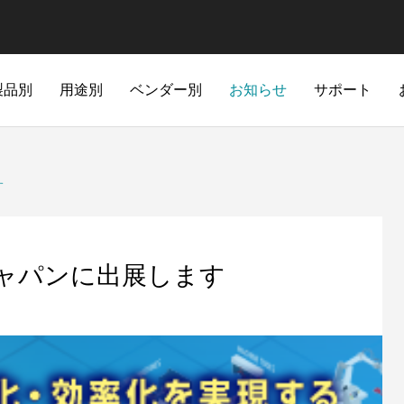
製品別
用途別
ベンダー別
お知らせ
サポート
場・倉庫向け・スタジアム
データセンター向け
す
ャパンに出展します
ート
ホームドア型ゲート
金属探
ゲート
ホームドア型ゲート
パーゲート
抜群の省スペース性
大阪・関